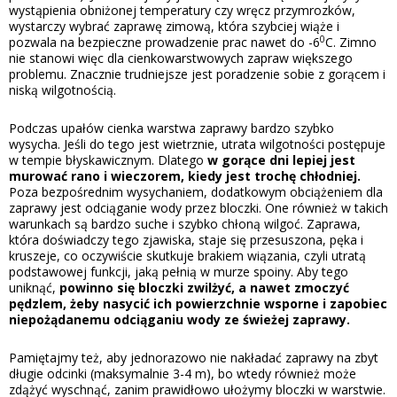
wystąpienia obniżonej temperatury czy wręcz przymrozków,
wystarczy wybrać zaprawę zimową, która szybciej wiąże i
0
pozwala na bezpieczne prowadzenie prac nawet do -6
C. Zimno
nie stanowi więc dla cienkowarstwowych zapraw większego
problemu. Znacznie trudniejsze jest poradzenie sobie z gorącem i
niską wilgotnością.
Podczas upałów cienka warstwa zaprawy bardzo szybko
wysycha. Jeśli do tego jest wietrznie, utrata wilgotności postępuje
w tempie błyskawicznym. Dlatego
w gorące dni lepiej jest
murować rano i wieczorem, kiedy jest trochę chłodniej.
Poza bezpośrednim wysychaniem, dodatkowym obciążeniem dla
zaprawy jest odciąganie wody przez bloczki. One również w takich
warunkach są bardzo suche i szybko chłoną wilgoć. Zaprawa,
która doświadczy tego zjawiska, staje się przesuszona, pęka i
kruszeje, co oczywiście skutkuje brakiem wiązania, czyli utratą
podstawowej funkcji, jaką pełnią w murze spoiny. Aby tego
uniknąć,
powinno się bloczki zwilżyć, a nawet zmoczyć
pędzlem, żeby nasycić ich powierzchnie wsporne i zapobiec
niepożądanemu odciąganiu wody ze świeżej zaprawy.
Pamiętajmy też, aby jednorazowo nie nakładać zaprawy na zbyt
długie odcinki (maksymalnie 3-4 m), bo wtedy również może
zdążyć wyschnąć, zanim prawidłowo ułożymy bloczki w warstwie.