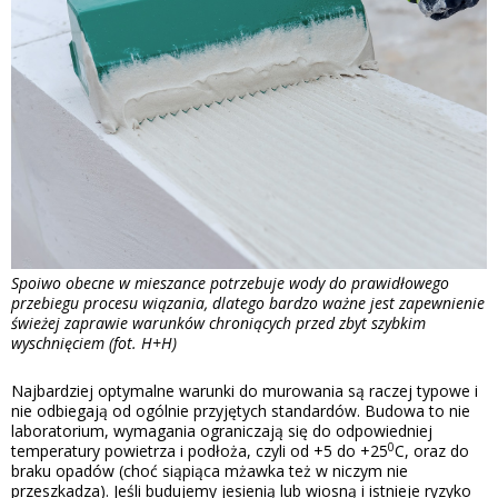
Spoiwo obecne w mieszance potrzebuje wody do prawidłowego
przebiegu procesu wiązania, dlatego bardzo ważne jest zapewnienie
świeżej zaprawie warunków chroniących przed zbyt szybkim
wyschnięciem (fot. H+H)
Najbardziej optymalne warunki do murowania są raczej typowe i
nie odbiegają od ogólnie przyjętych standardów. Budowa to nie
laboratorium, wymagania ograniczają się do odpowiedniej
0
temperatury powietrza i podłoża, czyli od +5 do +25
C, oraz do
braku opadów (choć siąpiąca mżawka też w niczym nie
przeszkadza). Jeśli budujemy jesienią lub wiosną i istnieje ryzyko